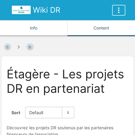
Wiki DR
Info
Content
Étagère - Les projets
DR en partenariat
Sort
Default
Découvrez les projets DR soutenus par les partenaires
financeurs de l’association.